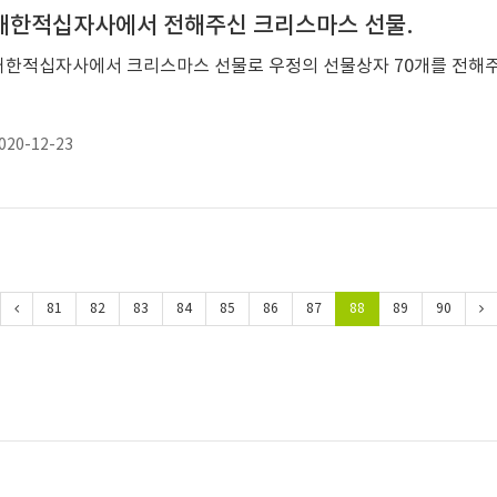
대한적십자사에서 전해주신 크리스마스 선물.
대한적십자사에서 크리스마스 선물로 우정의 선물상자 70개를 전해
020-12-23
81
82
83
84
85
86
87
88
89
90