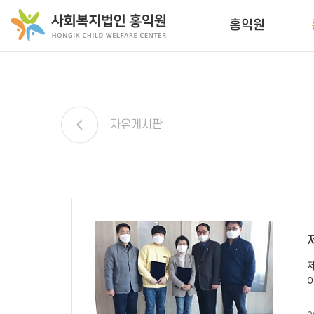
홍익원
자유게시판
제