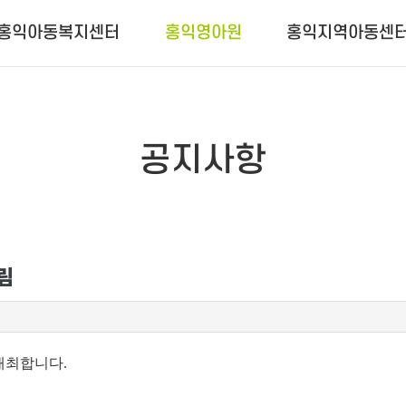
홍익아동복지센터
홍익영아원
홍익지역아동센
공지사항
림
 개최합니다
.