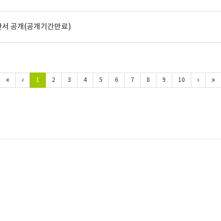
산서 공개(공개기간만료)
1
2
3
4
5
6
7
8
9
10