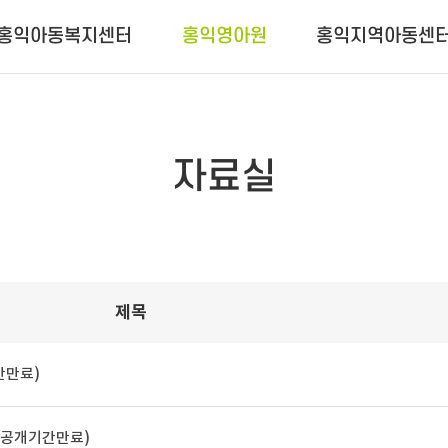
홍익아동복지센터
홍익영아원
홍익지역아동센
자료실
제목
간만료)
개(공개기간만료)