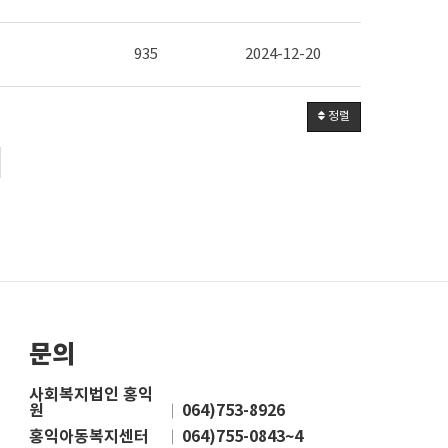
935
2024-12-20
정렬
문의
사회복지법인 홍익
원
064)753-8926
홍익아동복지센터
064)755-0843~4