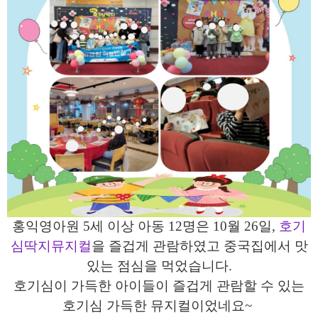
홍익영아원 5
세 이상 아동
12
명은
10
월
26
일,
호기
심딱지뮤지컬
을 즐겁게 관람하였고
중국집에서 맛
있는 점심을 먹었습니다
.
호기심이 가득한 아이들이 즐겁게 관람할 수 있는
호기심 가득한 뮤지컬이었네요
~