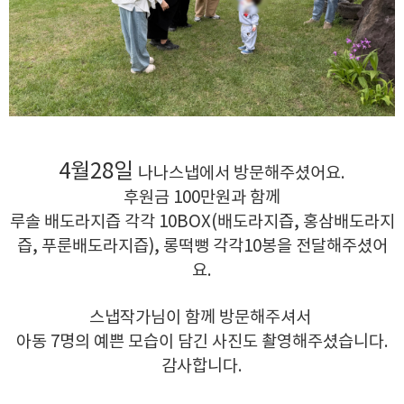
4월28일
나나스냅에서 방문해주셨어요.
후원금 100만원과 함께
루솔 배도라지즙 각각 10BOX(배도라지즙, 홍삼배도라지
즙, 푸룬배도라지즙), 롱떡뻥 각각10봉을 전달해주셨어
요.
스냅작가님이 함께 방문해주셔서
아동 7명의 예쁜 모습이 담긴 사진도 촬영해주셨습니다.
감사합니다.