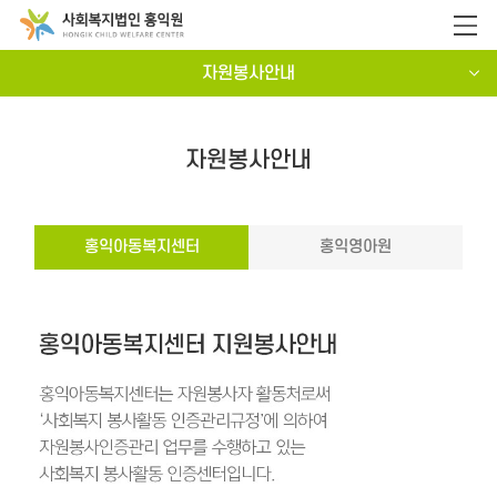
자원봉사안내
자원봉사안내
홍익아동복지센터
홍익영아원