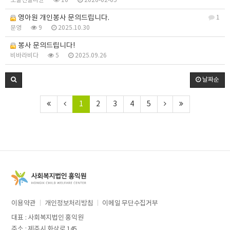
보물선물나윤
10
2026-02-05
영아원 개인봉사 문의드립니다.
1
문영
9
2025.10.30
봉사 문의드립니다!
비바라비다
5
2025.09.26
날짜순
1
2
3
4
5
이용약관
개인정보처리방침
이메일 무단수집거부
대표 : 사회복지법인 홍익원
주소 : 제주시 화삼로 145